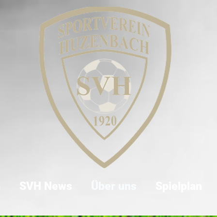
g
SVH News
Über uns
Spielplan