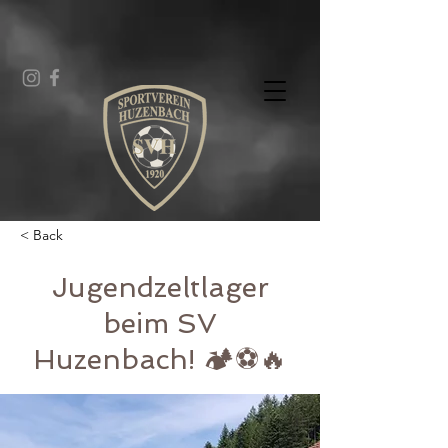
< Back
Jugendzeltlager
beim SV
Huzenbach! 🏕⚽🔥