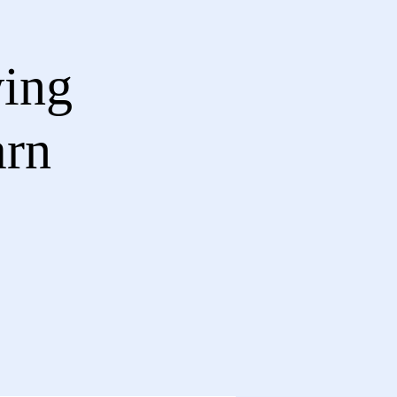
ing
arn