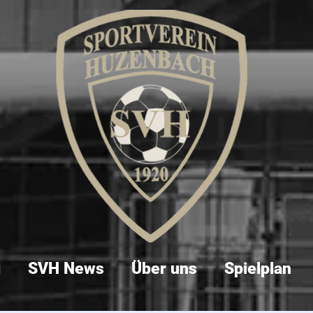
g
SVH News
Über uns
Spielplan